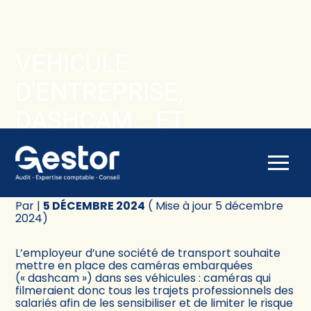
Créer et reprendre une activité
Comptabilité
VÉHICULE
Gérer votre quotidien
Fiscalité
D'ENTREPRISE,
Piloter votre activité
Social
DASHCAM… ET
SURVEILLANCE DE
Être prêt pour la facturation électronique
Juridique
Aller
L'EMPLOYEUR ?
Audit
au
contenu
Par
|
5 DÉCEMBRE 2024
( Mise à jour 5 décembre
Conseil
2024)
L’employeur d’une société de transport souhaite
mettre en place des caméras embarquées
(« dashcam ») dans ses véhicules : caméras qui
filmeraient donc tous les trajets professionnels des
salariés afin de les sensibiliser et de limiter le risque