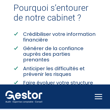
Pourquoi s’entourer
de notre cabinet ?
Crédibiliser votre information
financière
Générer de la confiance
auprès des parties
prenantes
Anticiper les difficultés et
prévenir les risques
Faire évoluer votre structure
et vous développer
Aller
Découvrir notre cabinet
au
contenu