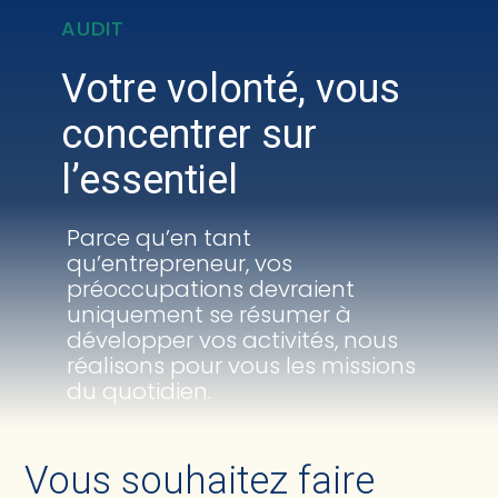
AUDIT
Créer et reprendre une activité
Comptabilité
Votre volonté, vous
Gérer votre quotidien
Fiscalité
concentrer sur
l’essentiel
Piloter votre activité
Social
Être prêt pour la facturation électronique
Juridique
Parce qu’en tant
qu’entrepreneur, vos
Audit
préoccupations devraient
uniquement se résumer à
développer vos activités, nous
Conseil
réalisons pour vous les missions
du quotidien.
Vous souhaitez faire