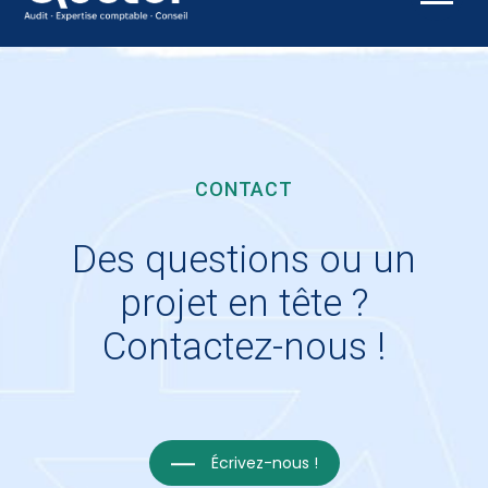
Aller
au
contenu
CONTACT
Des questions ou un
projet en tête ?
Contactez-nous !
Écrivez-nous !