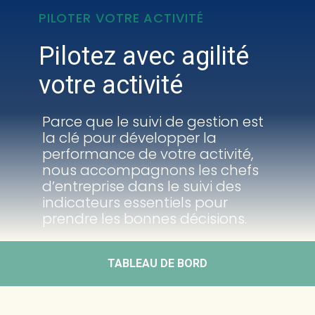
PILOTER VOTRE ACTIVITÉ
Créer et reprendre une activité
Comptabilité
Pilotez avec agilité
Gérer votre quotidien
Fiscalité
votre activité
Piloter votre activité
Social
Parce que
le suivi de gestion
est
la clé pour développer
la
Être prêt pour la facturation électronique
Juridique
performance de votre activité,
nous accompagnons les chefs
Audit
d’entreprise dans le suivi des
indicateurs essentiels pour
Conseil
prendre les bonnes décisions.
TABLEAU DE BORD