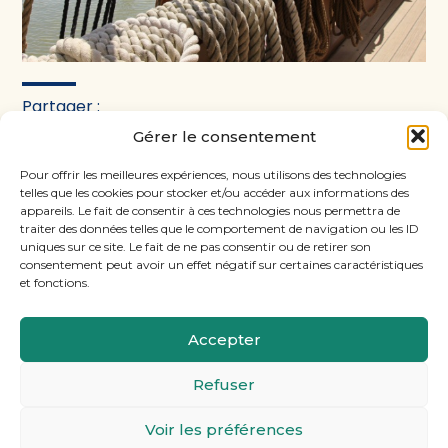
Partager :
Gérer le consentement
FaceBook
Twitter
LinkedIn
Pour offrir les meilleures expériences, nous utilisons des technologies
telles que les cookies pour stocker et/ou accéder aux informations des
appareils. Le fait de consentir à ces technologies nous permettra de
traiter des données telles que le comportement de navigation ou les ID
uniques sur ce site. Le fait de ne pas consentir ou de retirer son
consentement peut avoir un effet négatif sur certaines caractéristiques
et fonctions.
Accepter
Footer
11, rue Laugier, 75017 PARIS
Refuser
Principale
Voir les préférences
Footer
MENTIONS LÉGALES