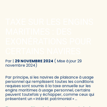
Créer et reprendre une activité
Comptabilité
TAXE SUR LES ENGINS
Gérer votre quotidien
Fiscalité
MARITIMES : DES
Piloter votre activité
Social
EXONÉRATIONS POUR
CERTAINS NAVIRES
Être prêt pour la facturation électronique
Juridique
Par
|
29 NOVEMBRE 2024
( Mise à jour 29
Audit
novembre 2024)
Conseil
Par principe, si les navires de plaisance à usage
personnel qui remplissent toutes les conditions
requises sont soumis à la taxe annuelle sur les
engins maritimes à usage personnel, certains
peuvent toutefois y échapper, comme ceux qui
présentent un « intérêt patrimonial » …