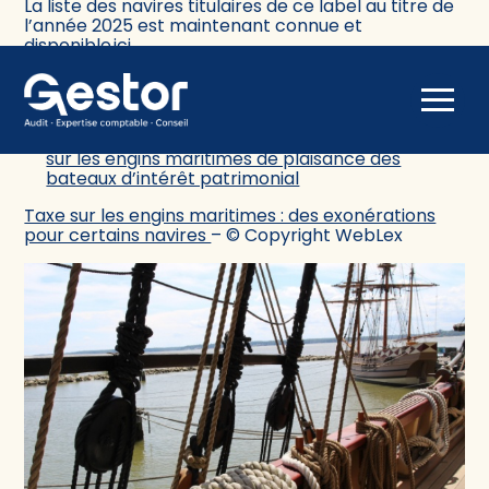
La liste des navires titulaires de ce label au titre de
l’année 2025 est maintenant connue et
disponible
ici
.
Sources :
Aller
Arrêté du 18 novembre 2024 portant
au
labellisation et exonération de la taxe annuelle
contenu
sur les engins maritimes de plaisance des
bateaux d’intérêt patrimonial
Taxe sur les engins maritimes : des exonérations
pour certains navires
– © Copyright WebLex