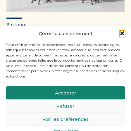
Partager :
Gérer le consentement
FaceBook
Twitter
LinkedIn
Pour offrir les meilleures expériences, nous utilisons des technologies
telles que les cookies pour stocker et/ou accéder aux informations des
appareils. Le fait de consentir à ces technologies nous permettra de
traiter des données telles que le comportement de navigation ou les ID
uniques sur ce site. Le fait de ne pas consentir ou de retirer son
consentement peut avoir un effet négatif sur certaines caractéristiques
et fonctions.
Accepter
Footer
11, rue Laugier, 75017 PARIS
Refuser
Principale
Voir les préférences
Footer
MENTIONS LÉGALES
PLAN DU SITE
Mentions légales