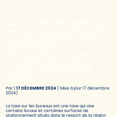
Créer et reprendre une activité
Comptabilité
TAXE SUR LES BUREAUX
Gérer votre quotidien
Fiscalité
ET LES LOCAUX EN ILE-
Piloter votre activité
Social
DE-FRANCE :
ACTUALISATION DE
Être prêt pour la facturation électronique
Juridique
L’UNITÉ URBAINE DE
Audit
PARIS
Conseil
Par
|
17 DÉCEMBRE 2024
( Mise à jour 17 décembre
2024)
La taxe sur les bureaux est une taxe qui vise
certains locaux et certaines surfaces de
stationnement situés dans le ressort de la région