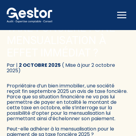
Créer et reprendre une activité
Comptabilité
Aller
au
TAXE FONCIÈRE : UNE
contenu
Gérer votre quotidien
Fiscalité
MENSUALISATION À
Piloter votre activité
Social
EFFET IMMÉDIAT ?
Être prêt pour la facturation électronique
Juridique
Par
|
2 OCTOBRE 2025
( Mise à jour 2 octobre
2025)
Audit
Propriétaire d’un bien immobilier, une société
reçoit fin septembre 2025 un avis de taxe foncière.
Conseil
Parce que sa situation financière ne va pas lui
permettre de payer en totalité le montant de
cette taxe en octobre, elle s’interroge sur la
possibilité d’opter pour la mensualisation lui
permettant ainsi d’échelonner son paiement.
Peut-elle adhérer à la mensualisation pour le
paiement de sa taxe foncière 2025 ?