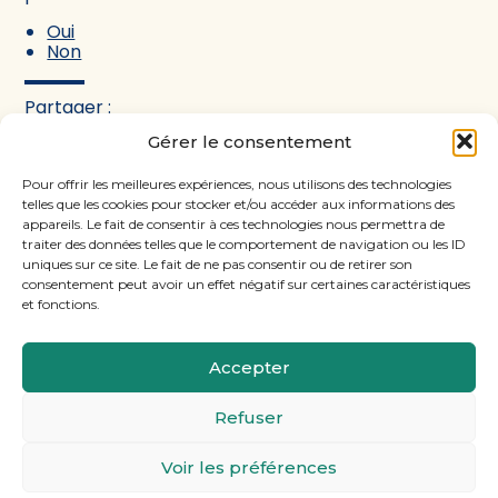
Oui
Non
Partager :
Gérer le consentement
FaceBook
Twitter
LinkedIn
Pour offrir les meilleures expériences, nous utilisons des technologies
telles que les cookies pour stocker et/ou accéder aux informations des
appareils. Le fait de consentir à ces technologies nous permettra de
traiter des données telles que le comportement de navigation ou les ID
uniques sur ce site. Le fait de ne pas consentir ou de retirer son
consentement peut avoir un effet négatif sur certaines caractéristiques
et fonctions.
Accepter
Footer
11, rue Laugier, 75017 PARIS
Refuser
Principale
Voir les préférences
Footer
MENTIONS LÉGALES
PLAN DU SITE