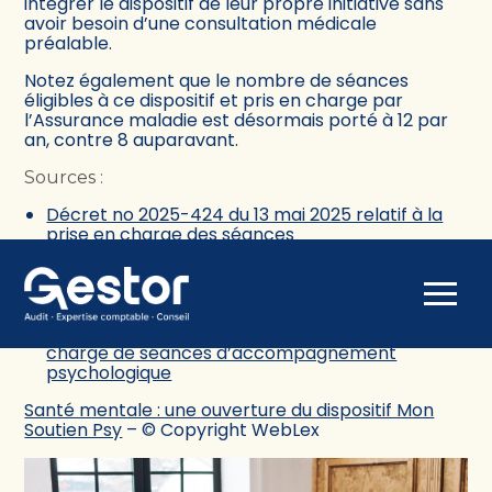
intégrer le dispositif de leur propre initiative sans
avoir besoin d’une consultation médicale
préalable.
Notez également que le nombre de séances
éligibles à ce dispositif et pris en charge par
l’Assurance maladie est désormais porté à 12 par
an, contre 8 auparavant.
Sources :
Décret no 2025-424 du 13 mai 2025 relatif à la
prise en charge des séances
d’accompagnement réalisées par un
psychologue
Arrêté du 13 mai 2025 modifiant l’arrêté du 8
Aller
mars 2022 relatif aux tarifs, codes de facturation
au
et critères d’inclusion du dispositif de prise en
contenu
charge de séances d’accompagnement
psychologique
Santé mentale : une ouverture du dispositif Mon
Soutien Psy
– © Copyright WebLex