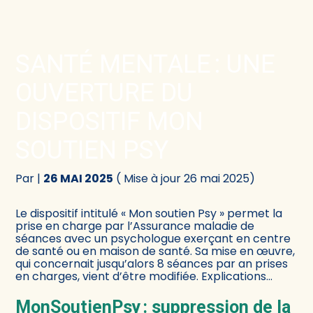
Créer et reprendre une activité
Comptabilité
SANTÉ MENTALE : UNE
Gérer votre quotidien
Fiscalité
OUVERTURE DU
Piloter votre activité
Social
DISPOSITIF MON
SOUTIEN PSY
Être prêt pour la facturation électronique
Juridique
Par
|
26 MAI 2025
( Mise à jour 26 mai 2025)
Audit
Le dispositif intitulé « Mon soutien Psy » permet la
Conseil
prise en charge par l’Assurance maladie de
séances avec un psychologue exerçant en centre
de santé ou en maison de santé. Sa mise en œuvre,
qui concernait jusqu’alors 8 séances par an prises
en charges, vient d’être modifiée. Explications…
MonSoutienPsy : suppression de la