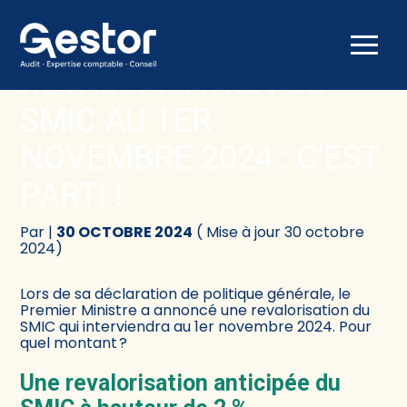
Créer et reprendre une activité
Comptabilité
Aller
au
REVALORISATION DU
contenu
Gérer votre quotidien
Fiscalité
SMIC AU 1ER
Piloter votre activité
Social
NOVEMBRE 2024 : C'EST
PARTI !
Être prêt pour la facturation électronique
Juridique
Par
|
30 OCTOBRE 2024
( Mise à jour 30 octobre
Audit
2024)
Conseil
Lors de sa déclaration de politique générale, le
Premier Ministre a annoncé une revalorisation du
SMIC qui interviendra au 1er novembre 2024. Pour
quel montant ?
Une revalorisation anticipée du