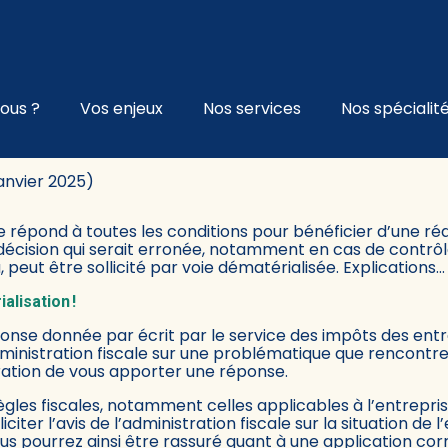
l
ous ?
Vos enjeux
Nos services
Nos spécialit
EST PARTI POUR LA DÉMATÉRIA
janvier 2025)
 répond à toutes les conditions pour bénéficier d’une réd
écision qui serait erronée, notamment en cas de contrôle 
eu, peut être sollicité par voie dématérialisée. Explications…
ialisation !
réponse donnée par écrit par le service des impôts des en
’administration fiscale sur une problématique que rencontr
tration de vous apporter une réponse.
gles fiscales, notamment celles applicables à l’entreprise
citer l’avis de l’administration fiscale sur la situation de 
vous pourrez ainsi être rassuré quant à une application co