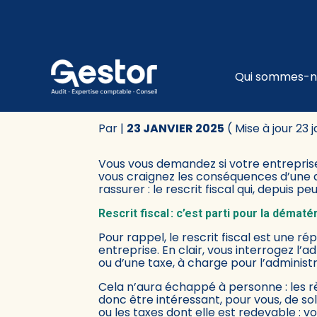
Subheader
Principa
Qui sommes-n
Aller
au
RESCRIT FISCAL : C’
contenu
Par
|
23 JANVIER 2025
( Mise à jour 23 
Vous vous demandez si votre entreprise
vous craignez les conséquences d’une d
rassurer : le rescrit fiscal qui, depuis p
Rescrit fiscal : c’est parti pour la dématér
Pour rappel, le rescrit fiscal est une 
entreprise. En clair, vous interrogez l
ou d’une taxe, à charge pour l’adminis
Cela n’aura échappé à personne : les rè
donc être intéressant, pour vous, de solli
ou les taxes dont elle est redevable : 