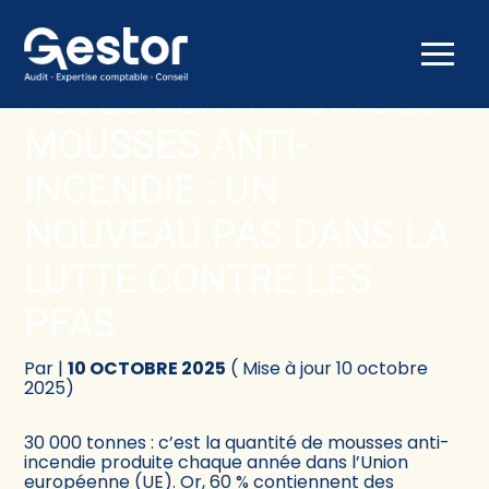
Créer et reprendre une activité
Comptabilité
Aller
au
RÉGLEMENTATION DES
contenu
Gérer votre quotidien
Fiscalité
MOUSSES ANTI-
Piloter votre activité
Social
INCENDIE : UN
NOUVEAU PAS DANS LA
Être prêt pour la facturation électronique
Juridique
LUTTE CONTRE LES
Audit
PFAS
Conseil
Par
|
10 OCTOBRE 2025
( Mise à jour 10 octobre
2025)
30 000 tonnes : c’est la quantité de mousses anti-
incendie produite chaque année dans l’Union
européenne (UE). Or, 60 % contiennent des