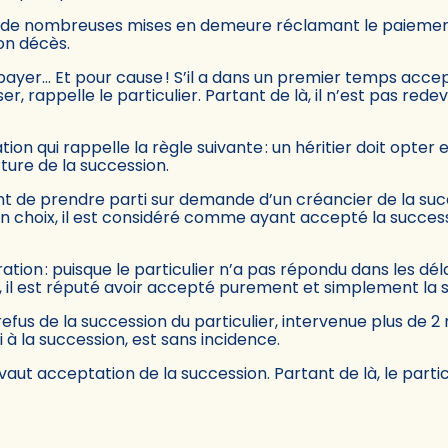
oit de nombreuses mises en demeure réclamant le paiemen
son décès.
e payer… Et pour cause ! S’il a dans un premier temps acc
efuser, rappelle le particulier. Partant de là, il n’est pas r
ation qui rappelle la règle suivante : un héritier doit opter 
ture de la succession.
raint de prendre parti sur demande d’un créancier de la succ
on choix, il est considéré comme ayant accepté la successi
tration : puisque le particulier n’a pas répondu dans les d
n, il est réputé avoir accepté purement et simplement la s
 refus de la succession du particulier, intervenue plus de
i à la succession, est sans incidence.
ut acceptation de la succession. Partant de là, le parti