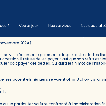
l
ous ?
Vos enjeux
Nos services
Nos spécialit
SION : APRÈS L’HEURE, C’EST 
4 novembre 2024)
ier se voit réclamer le paiement d’importantes dettes fis
a succession, il refuse de les payer. Sauf que son refus est 
culier doit payer ces dettes. Qui aura le fin mot de l’histoir
 ses potentiels héritiers se voient offrir 3 choix vis-à-vis
;
et ;
n qu’un particulier va être confronté à l’administration fi