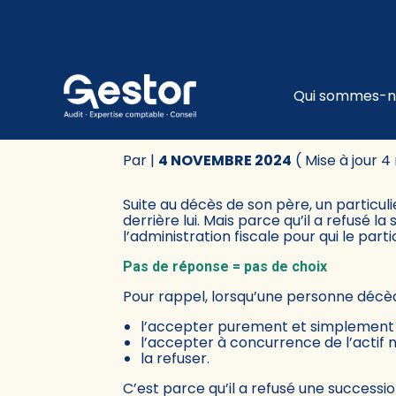
Subheader
Principa
Qui sommes-n
Aller
au
REFUSER UNE SUCCES
contenu
Par
|
4 NOVEMBRE 2024
( Mise à jour 
Suite au décès de son père, un particul
derrière lui. Mais parce qu’il a refusé l
l’administration fiscale pour qui le parti
Pas de réponse = pas de choix
Pour rappel, lorsqu’une personne décède,
l’accepter purement et simplement 
l’accepter à concurrence de l’actif n
la refuser.
C’est parce qu’il a refusé une successio