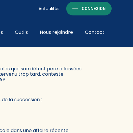
Actualités
CONNEXION
és
Outils
Nous rejoindre
Contact
PLUS L’HEURE !
cales que son défunt père a laissées
intervenu trop tard, conteste
e ?
 de la succession :
scale dans une affaire récente.