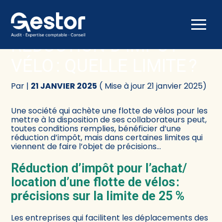
Créer et reprendre une activité
Comptabilité
Aller
au
RÉDUCTION D’IMPÔT
contenu
Gérer votre quotidien
Fiscalité
VÉLO : QUELLE LIMITE ?
Piloter votre activité
Social
Par
|
21 JANVIER 2025
( Mise à jour 21 janvier 2025)
Être prêt pour la facturation électronique
Juridique
Une société qui achète une flotte de vélos pour les
mettre à la disposition de ses collaborateurs peut,
Audit
toutes conditions remplies, bénéficier d’une
réduction d’impôt, mais dans certaines limites qui
viennent de faire l’objet de précisions…
Conseil
Réduction d’impôt pour l’achat/
location d’une flotte de vélos :
précisions sur la limite de 25 %
Les entreprises qui facilitent les déplacements des