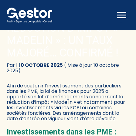
Créer et reprendre une activité
Comptabilité
Aller
au
RÉDUCTION D’IMPÔT «
contenu
Gérer votre quotidien
Fiscalité
MADELIN » : UN TAUX
Piloter votre activité
Social
MAJORÉ… CONFIRMÉ !
Être prêt pour la facturation électronique
Juridique
Par
|
10 OCTOBRE 2025
( Mise à jour 10 octobre
2025)
Audit
Afin de soutenir l’investissement des particuliers
dans les PME, la loi de finances pour 2025 a
Conseil
apporté son lot d’aménagements concernant la
réduction d’impôt « Madelin » et notamment pour
les investissements via les FCPI ou certaines
sociétés foncières. Des aménagements dont la
date d’entrée en vigueur vient d’être dévoilée…
Investissements dans les PME :