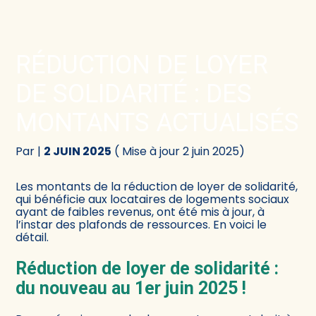
Créer et reprendre une activité
Comptabilité
RÉDUCTION DE LOYER
Gérer votre quotidien
Fiscalité
DE SOLIDARITÉ : DES
Piloter votre activité
Social
MONTANTS ACTUALISÉS
Être prêt pour la facturation électronique
Juridique
Par
|
2 JUIN 2025
( Mise à jour 2 juin 2025)
Audit
Les montants de la réduction de loyer de solidarité,
qui bénéficie aux locataires de logements sociaux
ayant de faibles revenus, ont été mis à jour, à
Conseil
l’instar des plafonds de ressources. En voici le
détail.
Réduction de loyer de solidarité :
du nouveau au 1er juin 2025 !