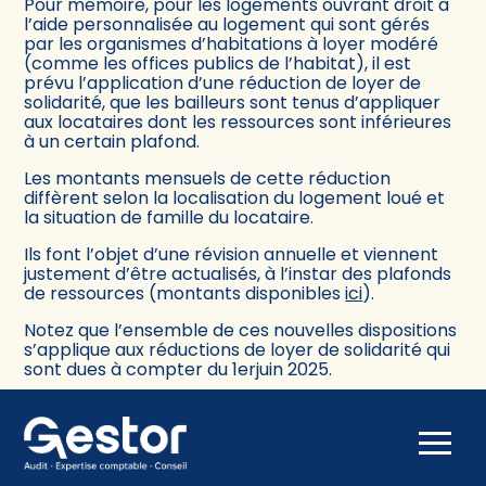
Pour mémoire, pour les logements ouvrant droit à
l’aide personnalisée au logement qui sont gérés
par les organismes d’habitations à loyer modéré
(comme les offices publics de l’habitat), il est
prévu l’application d’une réduction de loyer de
solidarité, que les bailleurs sont tenus d’appliquer
aux locataires dont les ressources sont inférieures
à un certain plafond.
Les montants mensuels de cette réduction
diffèrent selon la localisation du logement loué et
la situation de famille du locataire.
Ils font l’objet d’une révision annuelle et viennent
justement d’être actualisés, à l’instar des plafonds
de ressources (montants disponibles
ici
).
Notez que l’ensemble de ces nouvelles dispositions
s’applique aux réductions de loyer de solidarité qui
sont dues à compter du 1erjuin 2025.
Sources :
Arrêté du 21 mai 2025 relatif à la revalorisation
Aller
des plafonds de ressources et des montants de
au
réduction de loyer de solidarité applicables