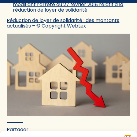
contenu
modifiant l’arrêté du 27 février 2018 relatif à la
réduction de loyer de solidarité
Réduction de loyer de solidarité : des montants
actualisés
– © Copyright WebLex
Partager :