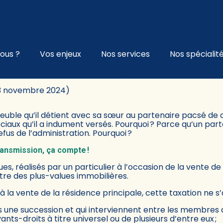
l
ous ?
Vos enjeux
Nos services
Nos spécialit
LIÈRE : TAXABLE, SAUF EXCEP
 13 novembre 2024)
euble qu’il détient avec sa sœur au partenaire pacsé de 
iaux qu’il a indument versés. Pourquoi ? Parce qu’un pa
fus de l’administration. Pourquoi ?
transmission, ça compte !
ues, réalisés par un particulier à l’occasion de la vente de
itre des plus-values immobilières.
à la vente de la résidence principale, cette taxation ne s
ne succession et qui interviennent entre les membres de l’
ts-droits à titre universel ou de plusieurs d’entre eux ;