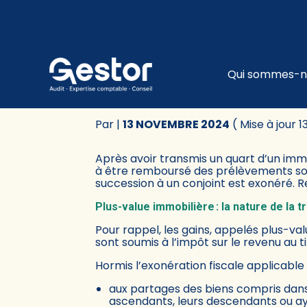
Subheader
Principa
Qui sommes-n
Aller
au
PLUS-VALUE IMMOBI
contenu
Par
|
13 NOVEMBRE 2024
( Mise à jour
Après avoir transmis un quart d’un imm
à être remboursé des prélèvements soc
succession à un conjoint est exonéré. Re
Plus-value immobilière : la nature de la 
Pour rappel, les gains, appelés plus-val
sont soumis à l’impôt sur le revenu au t
Hormis l’exonération fiscale applicable 
aux partages des biens compris dans u
ascendants, leurs descendants ou ayan