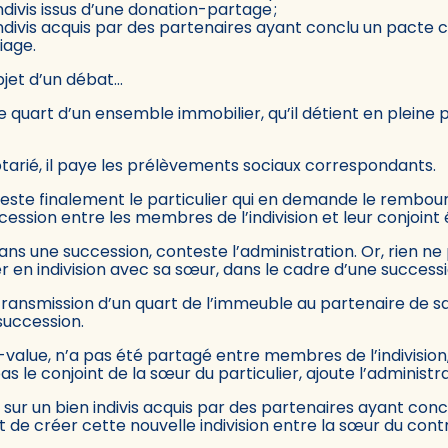
divis issus d’une donation-partage ;
divis acquis par des partenaires ayant conclu un pacte civ
iage.
bjet d’un débat…
le quart d’un ensemble immobilier, qu’il détient en pleine 
notarié, il paye les prélèvements sociaux correspondants.
nteste finalement le particulier qui en demande le rembour
ession entre les membres de l’indivision et leur conjoint
ans une succession, conteste l’administration. Or, rien ne
r en indivision avec sa sœur, dans le cadre d’une successi
 la transmission d’un quart de l’immeuble au partenaire de
succession.
us-value, n’a pas été partagé entre membres de l’indivision
 le conjoint de la sœur du particulier, ajoute l’administra
s sur un bien indivis acquis par des partenaires ayant concl
 de créer cette nouvelle indivision entre la sœur du cont