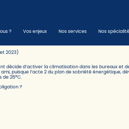
l
ous ?
Vos enjeux
Nos services
Nos spécialit
NERGÉTIQUE : L'ÉTÉ SERA CH
llet 2023)
nt décide d’activer la climatisation dans les bureaux et de 
 un ami, puisque l’acte 2 du plan de sobriété énergétique, 
s de 26°C.
bligation ?