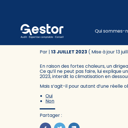
Subheader
Principa
Qui sommes-n
Aller
au
PLAN DE SOBRIÉTÉ É
contenu
Par
|
13 JUILLET 2023
( Mise à jour 13 jui
En raison des fortes chaleurs, un dirigea
Ce qu’il ne peut pas faire, lui explique
2023, interdit la climatisation en dessou
Mais s’agit-il pour autant d’une réelle o
Oui
Non
Partager :