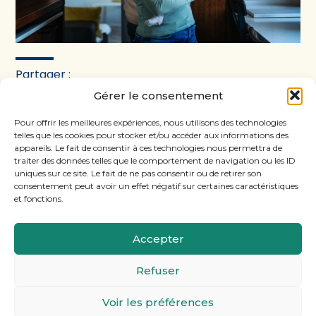
Partager :
Gérer le consentement
FaceBook
Twitter
LinkedIn
Pour offrir les meilleures expériences, nous utilisons des technologies
telles que les cookies pour stocker et/ou accéder aux informations des
appareils. Le fait de consentir à ces technologies nous permettra de
traiter des données telles que le comportement de navigation ou les ID
uniques sur ce site. Le fait de ne pas consentir ou de retirer son
consentement peut avoir un effet négatif sur certaines caractéristiques
et fonctions.
Accepter
Footer
11, rue Laugier, 75017 PARIS
Refuser
Principale
Voir les préférences
Footer
MENTIONS LÉGALES