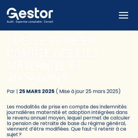
Créer et reprendre une activité
Comptabilité
Aller
au
PENSION DE RETRAITE :
contenu
Gérer votre quotidien
Fiscalité
QUELLE PRISE EN
Piloter votre activité
Social
COMPTE DES IJSS
MATERNITÉ ET
Être prêt pour la facturation électronique
Juridique
ADOPTION ?
Audit
Par
|
25 MARS 2025
( Mise à jour 25 mars 2025)
Conseil
Les modalités de prise en compte des indemnités
journalières maternité et adoption intégrées dans
le revenu annuel moyen, lequel permet de calculer
la pension de retraite de base du régime général,
viennent d’être modifiées. Que faut-il retenir à ce
sujet ?