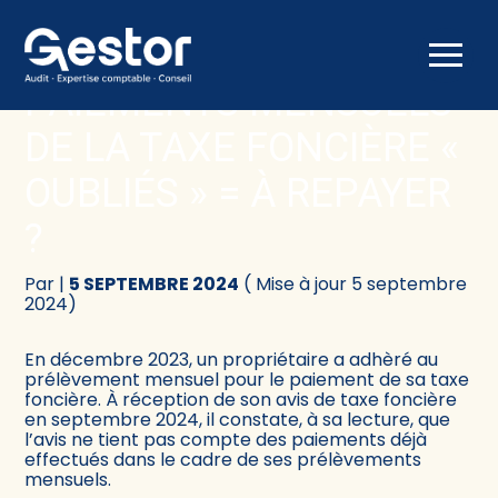
Créer et reprendre une activité
Comptabilité
Aller
au
PAIEMENTS MENSUELS
contenu
Gérer votre quotidien
Fiscalité
DE LA TAXE FONCIÈRE «
Piloter votre activité
Social
OUBLIÉS » = À REPAYER
?
Être prêt pour la facturation électronique
Juridique
Par
|
5 SEPTEMBRE 2024
( Mise à jour 5 septembre
Audit
2024)
Conseil
En décembre 2023, un propriétaire a adhèré au
prélèvement mensuel pour le paiement de sa taxe
foncière. À réception de son avis de taxe foncière
en septembre 2024, il constate, à sa lecture, que
l’avis ne tient pas compte des paiements déjà
effectués dans le cadre de ses prélèvements
mensuels.