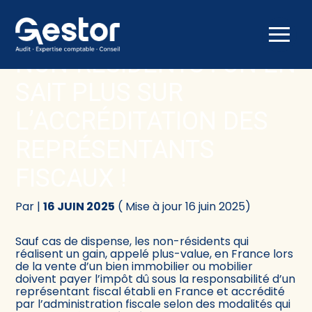
Créer et reprendre une activité
Comptabilité
Aller
au
NON-RÉSIDENTS : ON EN
contenu
Gérer votre quotidien
Fiscalité
SAIT PLUS SUR
Piloter votre activité
Social
L’ACCRÉDITATION DES
REPRÉSENTANTS
Être prêt pour la facturation électronique
Juridique
FISCAUX !
Audit
Par
|
16 JUIN 2025
( Mise à jour 16 juin 2025)
Conseil
Sauf cas de dispense, les non-résidents qui
réalisent un gain, appelé plus-value, en France lors
de la vente d’un bien immobilier ou mobilier
doivent payer l’impôt dû sous la responsabilité d’un
représentant fiscal établi en France et accrédité
par l’administration fiscale selon des modalités qui