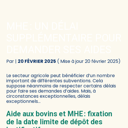
Créer et reprendre une activité
Comptabilité
MHE : UN DÉLAI
Gérer votre quotidien
Fiscalité
SUPPLÉMENTAIRE POUR
Piloter votre activité
Social
DEMANDER SES AIDES
Être prêt pour la facturation électronique
Juridique
Par
|
20 FÉVRIER 2025
( Mise à jour 20 février 2025)
Audit
Le secteur agricole peut bénéficier d’un nombre
important de différentes subventions. Cela
suppose néanmoins de respecter certains délais
Conseil
pour faire ses demandes d’aides. Mais, à
circonstances exceptionnelles, délais
exceptionnels…
Aide aux bovins et MHE : fixation
de la date limite de dépôt des