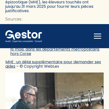
épizootique (MHE), les éleveurs touchés ont
jusqu’au 31 mars 2025 pour fournir leurs pièces
justificatives.
Sources :
Arrêté du 14 février 2025 fixant une date unique
de dépôt des pièces pour les notifications des
cas de force majeure liés à la maladie
Aller
hémorragique épizootique au titre de la
au
campagne 2024 de l’aide aux bovins de plus de
contenu
16 mois, dans les départements métropolitains
hors Corse
MHE : un délai supplémentaire pour demander ses
aides
– © Copyright WebLex