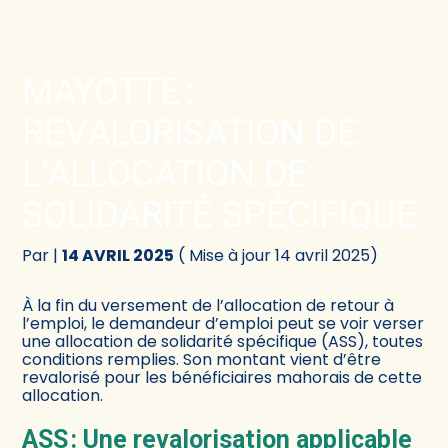
Créer et reprendre une activité
Comptabilité
MAYOTTE :
Gérer votre quotidien
Fiscalité
REVALORISATION DE
Piloter votre activité
Social
L’ALLOCATION DE
SOLIDARITÉ SPÉCIFIQUE
Être prêt pour la facturation électronique
Juridique
Par
|
14 AVRIL 2025
( Mise à jour 14 avril 2025)
Audit
À la fin du versement de l’allocation de retour à
Conseil
l’emploi, le demandeur d’emploi peut se voir verser
une allocation de solidarité spécifique (ASS), toutes
conditions remplies. Son montant vient d’être
revalorisé pour les bénéficiaires mahorais de cette
allocation.
ASS : Une revalorisation applicable