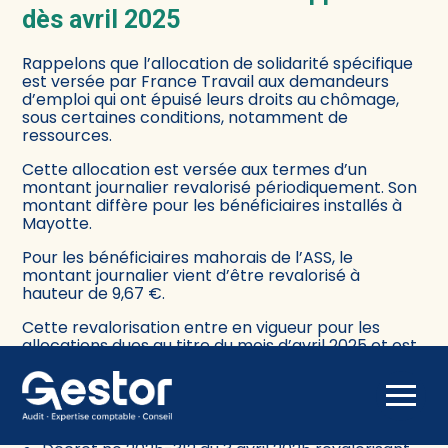
dès avril 2025
Rappelons que l’allocation de solidarité spécifique
est versée par France Travail aux demandeurs
d’emploi qui ont épuisé leurs droits au chômage,
sous certaines conditions, notamment de
ressources.
Cette allocation est versée aux termes d’un
montant journalier revalorisé périodiquement. Son
montant diffère pour les bénéficiaires installés à
Mayotte.
Pour les bénéficiaires mahorais de l’ASS, le
montant journalier vient d’être revalorisé à
hauteur de 9,67 €.
Cette revalorisation entre en vigueur pour les
allocations dues au titre du mois d’avril 2025 et est
versée pendant 6 mois, renouvelables à condition
de remplir la condition de ressources.
Aller
Sources :
au
contenu