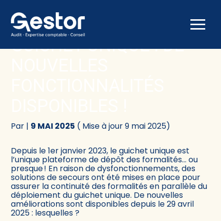
Créer et reprendre une activité
Comptabilité
Aller
au
GUICHET UNIQUE : DE
contenu
Gérer votre quotidien
Fiscalité
NOUVELLES
Piloter votre activité
Social
FONCTIONNALITÉS
DISPONIBLES !
Être prêt pour la facturation électronique
Juridique
Par
|
9 MAI 2025
( Mise à jour 9 mai 2025)
Audit
Depuis le 1er janvier 2023, le guichet unique est
Conseil
l’unique plateforme de dépôt des formalités… ou
presque ! En raison de dysfonctionnements, des
solutions de secours ont été mises en place pour
assurer la continuité des formalités en parallèle du
déploiement du guichet unique. De nouvelles
améliorations sont disponibles depuis le 29 avril
2025 : lesquelles ?