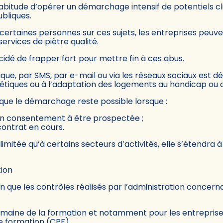
abitude d’opérer un démarchage intensif de potentiels cli
ubliques.
certaines personnes sur ces sujets, les entreprises peuve
ervices de piètre qualité.
dé de frapper fort pour mettre fin à ces abus.
ue, par SMS, par e-mail ou via les réseaux sociaux est dés
étiques ou à l’adaptation des logements au handicap ou au
t que le démarchage reste possible lorsque :
on consentement à être prospectée ;
contrat en cours.
t limitée qu’à certains secteurs d’activités, elle s’étendra 
tion
que les contrôles réalisés par l’administration concerna
maine de la formation et notamment pour les entrepris
e formation (CPF).