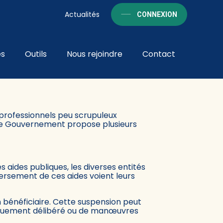
Actualités
CONNEXION
és
Outils
Nous rejoindre
Contact
CE SON ACTION
 professionnels peu scrupuleux
. Le Gouvernement propose plusieurs
 aides publiques, les diverses entités
 versement de ces aides voient leurs
bénéficiaire. Cette suspension peut
manquement délibéré ou de manœuvres