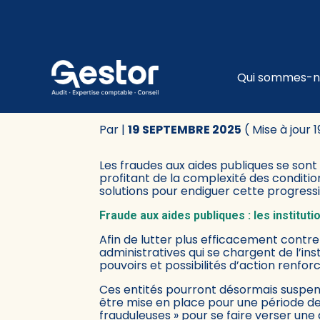
Subheader
Principa
Qui sommes-n
Aller
au
FRAUDES AUX AIDES
contenu
Par
|
19 SEPTEMBRE 2025
( Mise à jour
Les fraudes aux aides publiques se sont
profitant de la complexité des conditi
solutions pour endiguer cette progress
Fraude aux aides publiques : les institut
Afin de lutter plus efficacement contre 
administratives qui se chargent de l’ins
pouvoirs et possibilités d’action renforc
Ces entités pourront désormais suspen
être mise en place pour une période de
frauduleuses » pour se faire verser une 