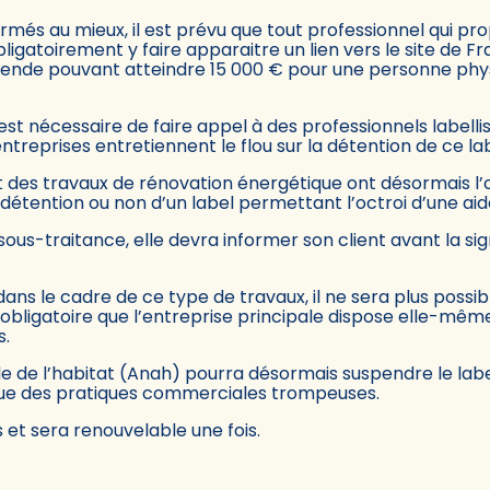
rmés au mieux, il est prévu que tout professionnel qui p
bligatoirement y faire apparaitre un lien vers le site de 
mende pouvant atteindre 15 000 € pour une personne phy
l est nécessaire de faire appel à des professionnels labell
ntreprises entretiennent le flou sur la détention de ce 
t des travaux de rénovation énergétique ont désormais l’ob
 détention ou non d’un label permettant l’octroi d’une aid
sous-traitance, elle devra informer son client avant la sig
dans le cadre de ce type de travaux, il ne sera plus possi
ra obligatoire que l’entreprise principale dispose elle-m
s.
ale de l’habitat (Anah) pourra désormais suspendre le labe
 que des pratiques commerciales trompeuses.
 et sera renouvelable une fois.