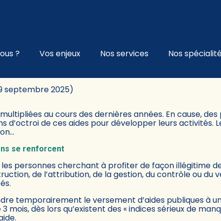
l
ous ?
Vos enjeux
Nos services
Nos spécialit
 PUBLIQUES : L’ÉTAT RENFOR
 19 septembre 2025)
 multipliées au cours des dernières années. En cause, des
ons d’octroi de ces aides pour développer leurs activités
ion…
ions se renforcent
les personnes cherchant à profiter de façon illégitime des
truction, de l’attribution, de la gestion, du contrôle ou du
és.
dre temporairement le versement d’aides publiques à un 
 3 mois, dès lors qu’existent des « indices sérieux de 
aide.