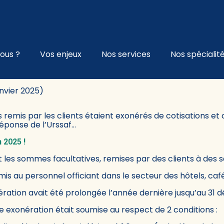
l
ous ?
Vos enjeux
Nos services
Nos spécialit
E DES POURBOIRES : ET EN 2
anvier 2025)
es remis par les clients étaient exonérés de cotisations et
éponse de l’Urssaf…
n 2025 !
 les sommes facultatives, remises par des clients à des s
mis au personnel officiant dans le secteur des hôtels, caf
ération avait été prolongée l’année dernière jusqu’au 31
e exonération était soumise au respect de 2 conditions :