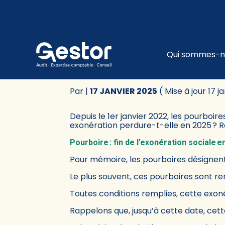
Subheader
Principa
Qui sommes-n
Aller
au
EXONÉRATION SOCIAL
contenu
Par
|
17 JANVIER 2025
( Mise à jour 17 j
Depuis le 1er janvier 2022, les pourboir
exonération perdure-t-elle en 2025 ? R
Pourboire : fin de l’exonération sociale e
Pour mémoire, les pourboires désignent
Le plus souvent, ces pourboires sont re
Toutes conditions remplies, cette exon
Rappelons que, jusqu’à cette date, cett