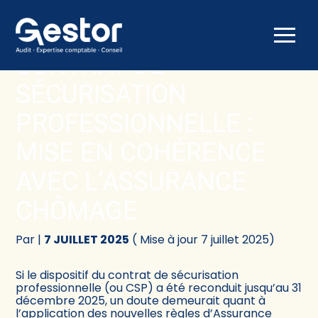
Créer et reprendre une activité
Comptabilité
Aller
au
CONTRAT DE
contenu
Gérer votre quotidien
Fiscalité
SÉCURISATION
Piloter votre activité
Social
PROFESSIONNELLE :
MISE EN COHÉRENCE
Être prêt pour la facturation électronique
Juridique
AVEC L’ASSURANCE
Audit
CHÔMAGE
Conseil
Par
|
7 JUILLET 2025
( Mise à jour 7 juillet 2025)
Si le dispositif du contrat de sécurisation
professionnelle (ou CSP) a été reconduit jusqu’au 31
décembre 2025, un doute demeurait quant à
l’application des nouvelles règles d’Assurance