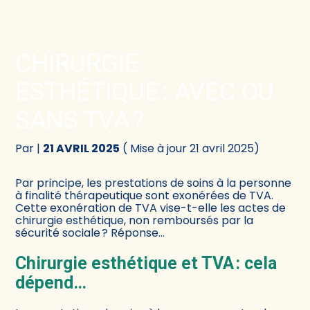
Créer et reprendre une activité
Comptabilité
CHIRURGIE
Gérer votre quotidien
Fiscalité
ESTHÉTIQUE : AVEC OU
Piloter votre activité
Social
SANS TVA ?
Être prêt pour la facturation électronique
Juridique
Par
|
21 AVRIL 2025
( Mise à jour 21 avril 2025)
Audit
Par principe, les prestations de soins à la personne
à finalité thérapeutique sont exonérées de TVA.
Cette exonération de TVA vise-t-elle les actes de
Conseil
chirurgie esthétique, non remboursés par la
sécurité sociale ? Réponse…
Chirurgie esthétique et TVA : cela
dépend…