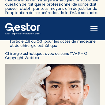
médecine ou de chirurgie esthétique constitue une
question de fait que le professionnel de santé doit
pouvoir établir par tous moyens afin de justifier de
l’application de l’exonération de la TVA à son acte.
Sources :
Actualité BOFIP du 9 avril 2025 – Précisions sur
Aller
les conditions et les modalités d’octroi de
au
l’exonération de TVA prévue au 1o du 4 de
contenu
l’article 261 du CGI pour les actes de médecine
et de chirurgie esthétique
Chirurgie esthétique : avec ou sans TVA ?
– ©
Copyright WebLex