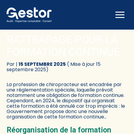
Créer et reprendre une activité
Comptabilité
Aller
au
CHIROPRACTEURS :
contenu
Gérer votre quotidien
Fiscalité
RATTRAPAGE POUR LA
Piloter votre activité
Social
FORMATION CONTINUE
Être prêt pour la facturation électronique
Juridique
Par
|
15 SEPTEMBRE 2025
( Mise à jour 15
septembre 2025)
Audit
La profession de chiropracteur est encadrée par
une réglementation spéciale, laquelle prévoit
Conseil
notamment une obligation de formation continue.
Cependant, en 2024, le dispositif qui organisait
cette formation a été annulé car trop imprécis : le
Gouvernement propose donc une nouvelle
organisation de cette formation continue…
Réorganisation de la formation