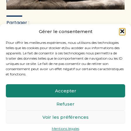
Partager :
Gérer le consentement
FaceBook
Twitter
LinkedIn
Pour offrir les meilleures expériences, nous utilisons des technologies
telles que les cookies pour stocker et/ou accéder aux informations des
appareils. Le fait de consentir à ces technologies nous permettra de
traiter des données telles que le comportement de navigation ou les ID
uniques sur ce site. Le fait de ne pas consentir ou de retirer son
consentement peut avoir un effet négatif sur certaines caractéristiques
et fonctions.
Accepter
Footer
11, rue Laugier, 75017 PARIS
Refuser
Principale
Voir les préférences
Footer
MENTIONS LÉGALES
PLAN DU SITE
Mentions légales
Conception et réalisation
Classe 7