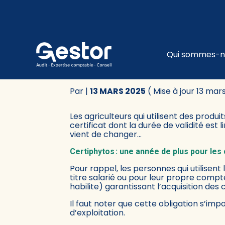
Subheader
Principa
Qui sommes-n
Aller
au
CERTIPHYTOS : NOU
contenu
Par
|
13 MARS 2025
( Mise à jour 13 mar
Les agriculteurs qui utilisent des produ
certificat dont la durée de validité est
vient de changer…
Certiphytos : une année de plus pour les c
Pour rappel, les personnes qui utilisen
titre salarié ou pour leur propre compte)
habilite) garantissant l’acquisition de
Il faut noter que cette obligation s’impo
d’exploitation.