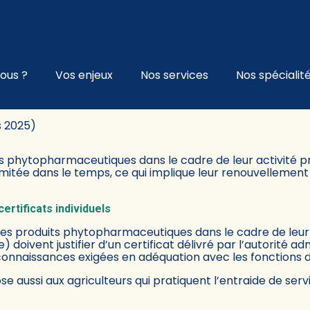
l
ous ?
Vos enjeux
Nos services
Nos spécialit
VELLE PROLONGATION DE LA D
s 2025)
its phytopharmaceutiques dans le cadre de leur activité pro
 limitée dans le temps, ce qui implique leur renouvellement
ertificats individuels
t les produits phytopharmaceutiques dans le cadre de leur 
 doivent justifier d’un certificat délivré par l’autorité a
s connaissances exigées en adéquation avec les fonctions 
se aussi aux agriculteurs qui pratiquent l’entraide de servi