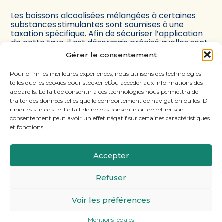
Les boissons alcoolisées mélangées à certaines
substances stimulantes sont soumises à une
taxation spécifique. Afin de sécuriser l’application
de cette taxe, il est désormais précisé quelles sont
exactement les substances concernées. On fait le
Gérer le consentement
point…
Pour offrir les meilleures expériences, nous utilisons des technologies
telles que les cookies pour stocker et/ou accéder aux informations des
appareils. Le fait de consentir à ces technologies nous permettra de
Navigation
1
2
…
34
>
traiter des données telles que le comportement de navigation ou les ID
actualités
uniques sur ce site. Le fait de ne pas consentir ou de retirer son
consentement peut avoir un effet négatif sur certaines caractéristiques
et fonctions.
Accepter
Footer
11, rue Laugier, 75017 PARIS
Refuser
Principale
Voir les préférences
Footer
MENTIONS LÉGALES
PLAN DU SITE
Mentions légales