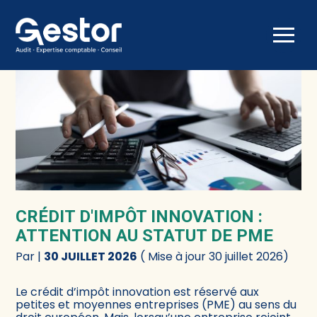
Créer et reprendre une activité
Comptabilité
Aller
au
contenu
Gérer votre quotidien
Fiscalité
Piloter votre activité
Social
Être prêt pour la facturation électronique
Juridique
Audit
CRÉDIT D'IMPÔT INNOVATION :
Conseil
ATTENTION AU STATUT DE PME
Par
|
30 JUILLET 2026
( Mise à jour 30 juillet 2026)
Le crédit d’impôt innovation est réservé aux
petites et moyennes entreprises (PME) au sens du