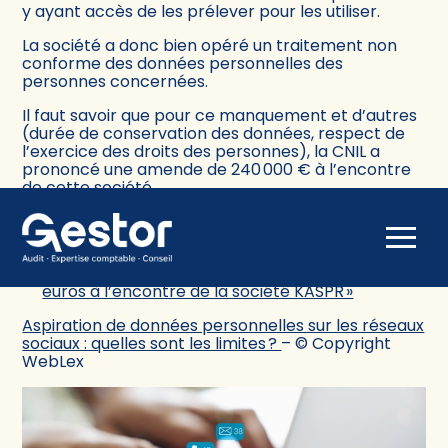
y ayant accès de les prélever pour les utiliser.
La société a donc bien opéré un traitement non
conforme des données personnelles des
personnes concernées.
Il faut savoir que pour ce manquement et d’autres
(durée de conservation des données, respect de
l’exercice des droits des personnes), la CNIL a
prononcé une amende de 240 000 € à l’encontre
de cette société.
Sources :
Aller
Actualité de la CNIL du 19 décembre 2025 :
au
« Aspiration de données : sanction de 240 000
contenu
euros à l’encontre de la société KASPR »
Aspiration de données personnelles sur les réseaux
sociaux : quelles sont les limites ?
– © Copyright
WebLex