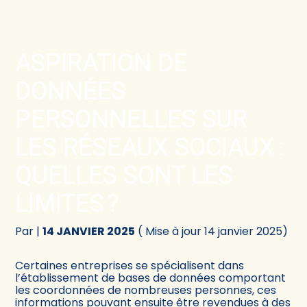
Créer et reprendre une activité
Comptabilité
ASPIRATION DE
Gérer votre quotidien
Fiscalité
DONNÉES
Piloter votre activité
Social
PERSONNELLES SUR
LES RÉSEAUX SOCIAUX :
Être prêt pour la facturation électronique
Juridique
QUELLES SONT LES
Audit
LIMITES ?
Conseil
Par
|
14 JANVIER 2025
( Mise à jour 14 janvier 2025)
Certaines entreprises se spécialisent dans
l’établissement de bases de données comportant
les coordonnées de nombreuses personnes, ces
informations pouvant ensuite être revendues à des