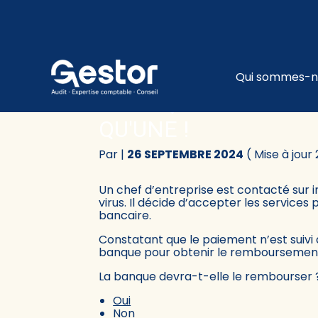
Subheader
Principa
Qui sommes-n
Aller
au
ARNAQUE EN LIGNE 
contenu
QU'UNE !
Par
|
26 SEPTEMBRE 2024
( Mise à jou
Un chef d’entreprise est contacté sur i
virus. Il décide d’accepter les service
bancaire.
Constatant que le paiement n’est suivi 
banque pour obtenir le remboursemen
La banque devra-t-elle le rembourser 
Oui
Non