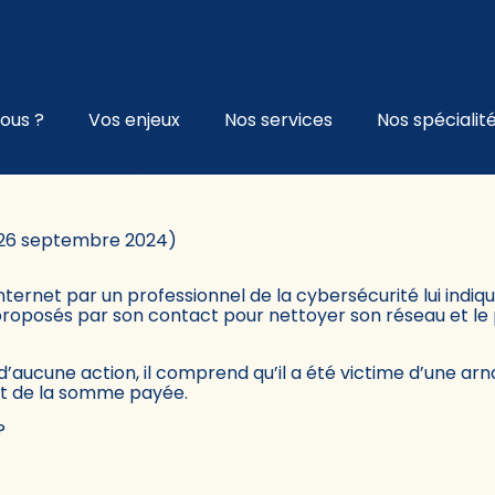
l
ous ?
Vos enjeux
Nos services
Nos spécialit
ET BANQUE : 2 PRÉCAUTIONS
r 26 septembre 2024)
nternet par un professionnel de la cybersécurité lui ind
s proposés par son contact pour nettoyer son réseau et le 
d’aucune action, il comprend qu’il a été victime d’une ar
t de la somme payée.
?