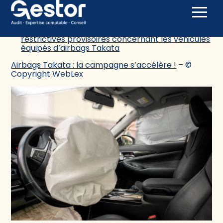
restrictives provisoires concernant les véhicules
équipés d’airbags Takata
Aller
Arrêté du 5 septembre 2025 modifiant l’arrêté
au
du 9 avril 2025 imposant des mesures
contenu
restrictives provisoires concernant les véhicules
équipés d’airbags Takata
Airbags Takata : la campagne s’accélère !
– ©
Copyright WebLex