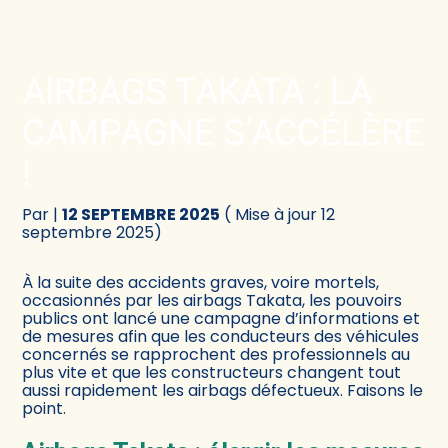
Créer et reprendre une activité
Comptabilité
AIRBAGS TAKATA : LA
Gérer votre quotidien
Fiscalité
CAMPAGNE S’ACCÉLÈRE
Piloter votre activité
Social
!
Être prêt pour la facturation électronique
Juridique
Par
|
12 SEPTEMBRE 2025
( Mise à jour 12
septembre 2025)
Audit
À la suite des accidents graves, voire mortels,
occasionnés par les airbags Takata, les pouvoirs
Conseil
publics ont lancé une campagne d’informations et
de mesures afin que les conducteurs des véhicules
concernés se rapprochent des professionnels au
plus vite et que les constructeurs changent tout
aussi rapidement les airbags défectueux. Faisons le
point.