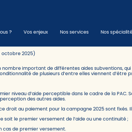
l
ous ?
Vos enjeux
Nos services
Nos spécialit
OINT SUR LES AIDES EN OCTOB
24 octobre 2025)
n nombre important de différentes aides subventions, qui 
ditionnalité de plusieurs d’entre elles viennent d’être p
mier niveau d’aide perceptible dans le cadre de la PAC. S
 perception des autres aides.
e droit au paiement pour la campagne 2025 sont fixés. Ils
 soit le premier versement de l’aide ou une continuité ;
en cas de premier versement.