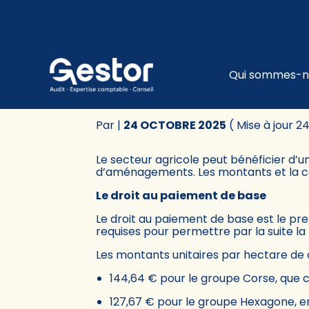
Subheader
Principa
Qui sommes-n
Aller
au
AGRICULTURE : LE P
contenu
Par
|
24 OCTOBRE 2025
( Mise à jour 
Le secteur agricole peut bénéficier d’u
d’aménagements. Les montants et la con
Le droit au paiement de base
Le droit au paiement de base est le pre
requises pour permettre par la suite la
Les montants unitaires par hectare de c
144,64 € pour le groupe Corse, que ce
127,67 € pour le groupe Hexagone, 