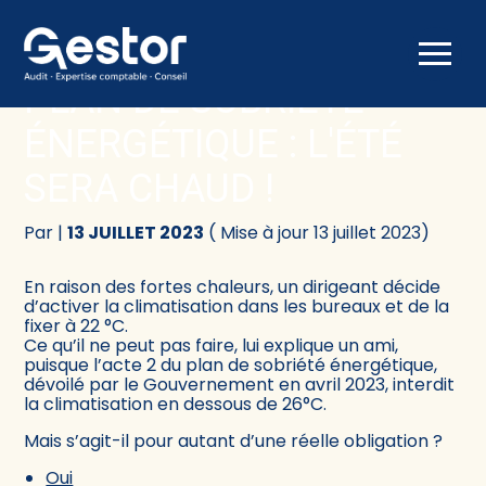
Créer et reprendre une activité
Comptabilité
Aller
au
PLAN DE SOBRIÉTÉ
contenu
Gérer votre quotidien
Fiscalité
ÉNERGÉTIQUE : L'ÉTÉ
Piloter votre activité
Social
SERA CHAUD !
Être prêt pour la facturation électronique
Juridique
Par
|
13 JUILLET 2023
( Mise à jour 13 juillet 2023)
Audit
En raison des fortes chaleurs, un dirigeant décide
d’activer la climatisation dans les bureaux et de la
fixer à 22 °C.
Conseil
Ce qu’il ne peut pas faire, lui explique un ami,
puisque l’acte 2 du plan de sobriété énergétique,
dévoilé par le Gouvernement en avril 2023, interdit
la climatisation en dessous de 26°C.
Mais s’agit-il pour autant d’une réelle obligation ?
Oui