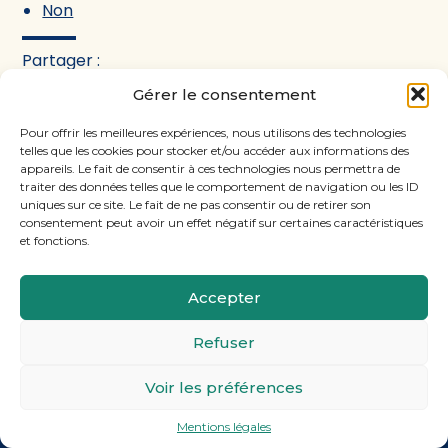
Non
Partager :
Gérer le consentement
FaceBook
Twitter
LinkedIn
Pour offrir les meilleures expériences, nous utilisons des technologies
telles que les cookies pour stocker et/ou accéder aux informations des
appareils. Le fait de consentir à ces technologies nous permettra de
traiter des données telles que le comportement de navigation ou les ID
uniques sur ce site. Le fait de ne pas consentir ou de retirer son
consentement peut avoir un effet négatif sur certaines caractéristiques
et fonctions.
Accepter
Footer
11, rue Laugier, 75017 PARIS
Refuser
Principale
Voir les préférences
Footer
MENTIONS LÉGALES
PLAN DU SITE
Mentions légales
Conception et réalisation
Classe 7