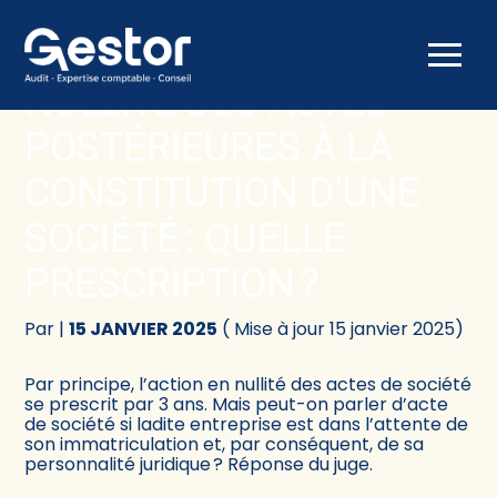
Créer et reprendre une activité
Comptabilité
Aller
au
NULLITÉ DES ACTES
contenu
Gérer votre quotidien
Fiscalité
POSTÉRIEURES À LA
Piloter votre activité
Social
CONSTITUTION D’UNE
SOCIÉTÉ : QUELLE
Être prêt pour la facturation électronique
Juridique
PRESCRIPTION ?
Audit
Par
|
15 JANVIER 2025
( Mise à jour 15 janvier 2025)
Conseil
Par principe, l’action en nullité des actes de société
se prescrit par 3 ans. Mais peut-on parler d’acte
de société si ladite entreprise est dans l’attente de
son immatriculation et, par conséquent, de sa
personnalité juridique ? Réponse du juge.