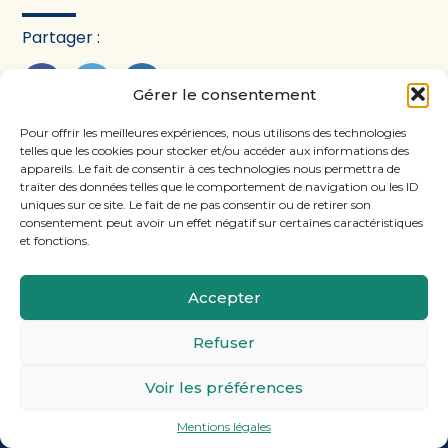
Partager :
Gérer le consentement
FaceBook
Twitter
LinkedIn
Pour offrir les meilleures expériences, nous utilisons des technologies
telles que les cookies pour stocker et/ou accéder aux informations des
appareils. Le fait de consentir à ces technologies nous permettra de
traiter des données telles que le comportement de navigation ou les ID
uniques sur ce site. Le fait de ne pas consentir ou de retirer son
consentement peut avoir un effet négatif sur certaines caractéristiques
et fonctions.
Accepter
Footer
11, rue Laugier, 75017 PARIS
Refuser
Principale
Voir les préférences
Footer
MENTIONS LÉGALES
PLAN DU SITE
Mentions légales
Conception et réalisation
Classe 7