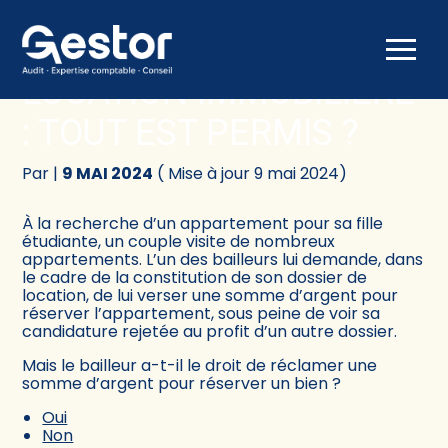
Créer et reprendre une activité
Comptabilité
Aller
au
LOCATION IMMOBILIÈRE
contenu
Gérer votre quotidien
Fiscalité
: TOUT EST PERMIS ?
Piloter votre activité
Social
Par
|
9 MAI 2024
( Mise à jour 9 mai 2024)
Être prêt pour la facturation électronique
Juridique
À la recherche d’un appartement pour sa fille
étudiante, un couple visite de nombreux
Audit
appartements. L’un des bailleurs lui demande, dans
le cadre de la constitution de son dossier de
location, de lui verser une somme d’argent pour
Conseil
réserver l’appartement, sous peine de voir sa
candidature rejetée au profit d’un autre dossier.
Mais le bailleur a-t-il le droit de réclamer une
somme d’argent pour réserver un bien ?
Oui
Non