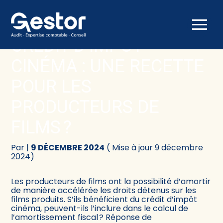
Créer et reprendre une activité
Comptabilité
Aller
au
CRÉDIT D’IMPÔT
contenu
Gérer votre quotidien
Fiscalité
CINÉMA : UNE RECETTE
Piloter votre activité
Social
POUR LES
PRODUCTEURS DE
Être prêt pour la facturation électronique
Juridique
FILMS ?
Audit
Par
|
9 DÉCEMBRE 2024
( Mise à jour 9 décembre
Conseil
2024)
Les producteurs de films ont la possibilité d’amortir
de manière accélérée les droits détenus sur les
films produits. S’ils bénéficient du crédit d’impôt
cinéma, peuvent-ils l’inclure dans le calcul de
l’amortissement fiscal ? Réponse de